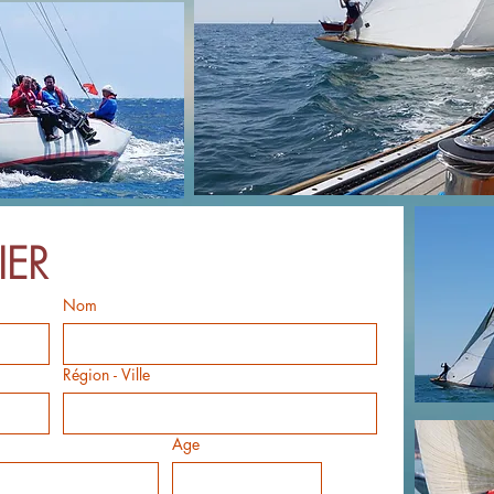
IER
Nom
Région - Ville
Age