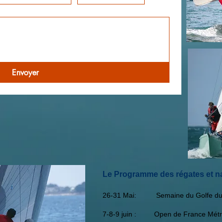
Envoyer
Le Programme des régates et na
26-31 Mai: Semaine du Golfe du
7-8-9 juin : Open de France Métriq