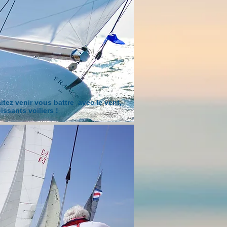
itez venir vous battre avec le vent,
ssants voiliers !