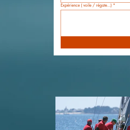
Expérience ( voile / régate...)
*