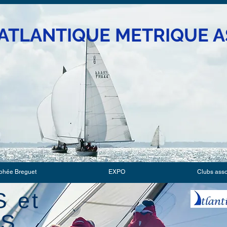
ATLANTIQUE METRIQUE A
phée Breguet
EXPO
Clubs ass
 et
ES