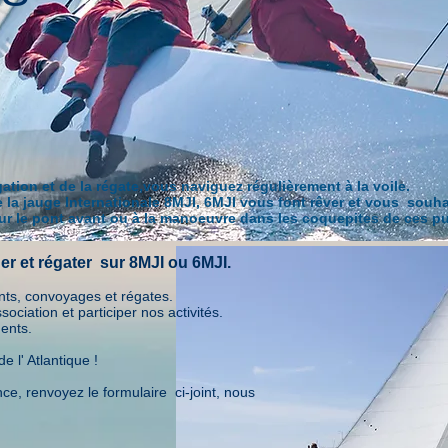
tion et de la régate,vous naviguez régulièrement à la voile.
 la jauge Internationale 8MJI, 6MJI vous font rêver et vous souha
sur le pont avant ou à la manoeuvre dans les coquepites de ces pui
uer et régater sur 8MJI ou 6MJI.
ents, convoyages et régates.
sociation et participer nos activités.
ents.
 l' Atlantique !
nce,
renvoyez le formulaire ci-joint, nous