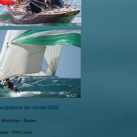
vigations du circuit 2025:
 Morbihan -
Baden .
ue - Port-Louis.