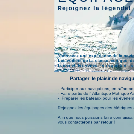
Rejoignez la légende!
Vous avez une expérience de la naviga
Les voiliers de la classe métrique de
la mer et les voiles «en équilibre» 
Partager le plaisir de navig
- Participer aux navigations, entraînem
- Faire partie de l' Atlantique Métrique As
- Préparer les bateaux pour les événem
Rejoignez les équipages des Métriques de
Afin que nous puissions faire connaissa
vous contacterons par retour !