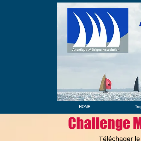
HOME
Tro
Challenge M
Téléchager l