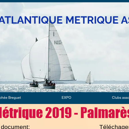
ATLANTIQUE METRIQUE A
phée Breguet
EXPO
Clubs ass
étrique 2019 - Palmarès
e document:
Téléchager