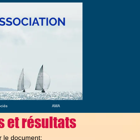
SSOCIATION
ociés
AMA
 et résultats
 le document: