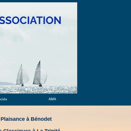
SSOCIATION
ociés
AMA
 Plaisance à Bénodet