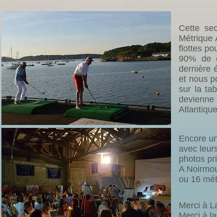
Cette se
Métrique 
flottes po
90% de c
dernière 
et nous p
sur la ta
devienne 
Atlantique
Encore un
avec leur
photos pr
A Noirmou
ou 16 mét
Merci à L
Merci à l